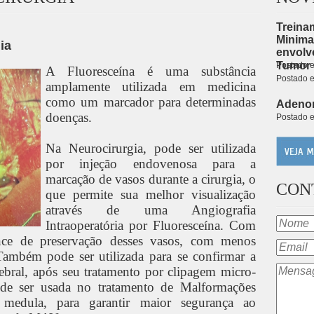
Treina
Minima
ia
envolv
Tumor 
Postado
A Fluoresceína é uma substância
Postado
amplamente utilizada em medicina
como um marcador para determinadas
Adenom
doenças.
Postado
Na Neurocirurgia, pode ser utilizada
por injeção endovenosa para a
marcação de vasos durante a cirurgia, o
CON
que permite sua melhor visualização
através de uma Angiografia
Intraoperatória por Fluoresceína. Com
ance de preservação desses vasos, com menos
Também pode ser utilizada para se confirmar a
ral, após seu tratamento por clipagem micro-
ode ser usada no tratamento de Malformações
 medula, para garantir maior segurança ao