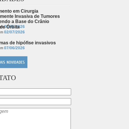
mento em Cirurgia
mente Invasiva de Tumores
endo a Base do Crânio
05/07/2026
de Órbita
 em
02/07/2026
 em
as de hipófise invasivos
07/06/2026
 em
TATO